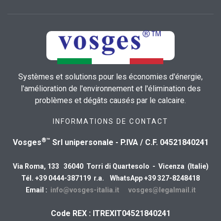
Systèmes et solutions pour les économies d'énergie,
l'amélioration de l'environnement et l'élimination des
problèmes et dégâts causés par le calcaire.
INFORMATIONS DE CONTACT
®™
Vosges
Srl unipersonale - P.IVA / C.F. 04521840241
Via Roma, 133 36040 Torri di Quartesolo - Vicenza (Italie)
Tél. +39 0444-387119 r.a. WhatsApp +39 327-8248418
Email :
info@vosges-italia.it
vosges@legalmail.it
Code REX : ITREXIT04521840241