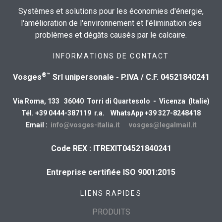
Systèmes et solutions pour les économies d'énergie,
l'amélioration de l'environnement et l'élimination des
problèmes et dégâts causés par le calcaire.
INFORMATIONS DE CONTACT
®™
Vosges
Srl unipersonale - P.IVA / C.F. 04521840241
Via Roma, 133 36040 Torri di Quartesolo - Vicenza (Italie)
Tél. +39 0444-387119 r.a. WhatsApp +39 327-8248418
Email :
info@vosges-italia.it
vosges@legalmail.it
Code REX : ITREXIT04521840241
Entreprise certifiée ISO 9001:2015
LIENS RAPIDES
PRODUITS