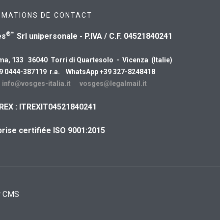
RMATIONS DE CONTACT
®™
es
Srl unipersonale - P.IVA / C.F. 04521840241
ma, 133 36040 Torri di Quartesolo - Vicenza (Italie)
39 0444-387119 r.a. WhatsApp +39 327-8248418
:
info@vosges-italia.it
vosges@legalmail.it
REX : ITREXIT04521840241
rise certifiée ISO 9001:2015
r CMS