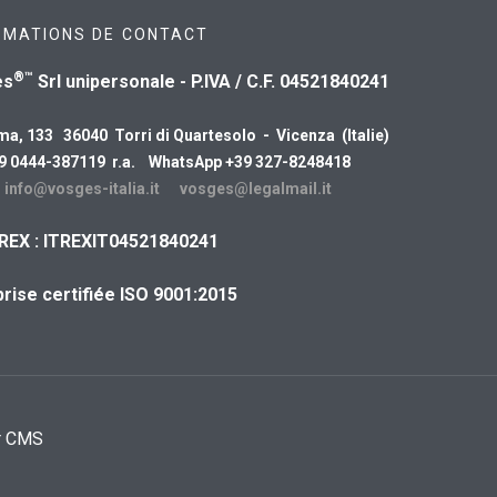
RMATIONS DE CONTACT
®™
es
Srl unipersonale - P.IVA / C.F. 04521840241
ma, 133 36040 Torri di Quartesolo - Vicenza (Italie)
39 0444-387119 r.a. WhatsApp +39 327-8248418
:
info@vosges-italia.it
vosges@legalmail.it
REX : ITREXIT04521840241
rise certifiée ISO 9001:2015
r CMS