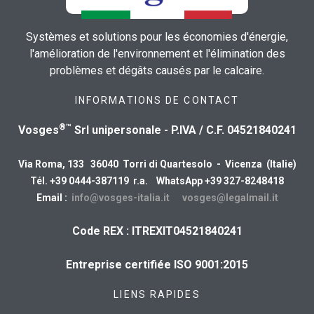
Systèmes et solutions pour les économies d'énergie,
l'amélioration de l'environnement et l'élimination des
problèmes et dégâts causés par le calcaire.
INFORMATIONS DE CONTACT
®™
Vosges
Srl unipersonale - P.IVA / C.F. 04521840241
Via Roma, 133 36040 Torri di Quartesolo - Vicenza (Italie)
Tél. +39 0444-387119 r.a. WhatsApp +39 327-8248418
Email :
info@vosges-italia.it
vosges@legalmail.it
Code REX : ITREXIT04521840241
Entreprise certifiée ISO 9001:2015
LIENS RAPIDES