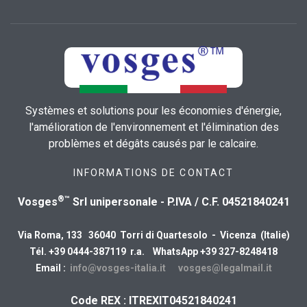
Systèmes et solutions pour les économies d'énergie,
l'amélioration de l'environnement et l'élimination des
problèmes et dégâts causés par le calcaire.
INFORMATIONS DE CONTACT
®™
Vosges
Srl unipersonale - P.IVA / C.F. 04521840241
Via Roma, 133 36040 Torri di Quartesolo - Vicenza (Italie)
Tél. +39 0444-387119 r.a. WhatsApp +39 327-8248418
Email :
info@vosges-italia.it
vosges@legalmail.it
Code REX : ITREXIT04521840241