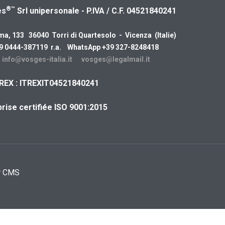
®™
es
Srl unipersonale - P.IVA / C.F. 04521840241
ma, 133 36040 Torri di Quartesolo - Vicenza (Italie)
39 0444-387119 r.a. WhatsApp +39 327-8248418
:
info@vosges-italia.it
vosges@legalmail.it
REX : ITREXIT04521840241
rise certifiée ISO 9001:2015
r CMS