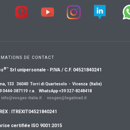
RMATIONS DE CONTACT
®™
es
Srl unipersonale - P.IVA / C.F. 04521840241
ma, 133 36040 Torri di Quartesolo - Vicenza (Italie)
39 0444-387119 r.a. WhatsApp +39 327-8248418
:
info@vosges-italia.it
vosges@legalmail.it
REX : ITREXIT04521840241
rise certifiée ISO 9001:2015