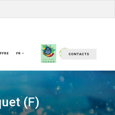
FFRE
FR
CONTACTS
uet (F)