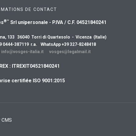
RMATIONS DE CONTACT
®™
es
Srl unipersonale - P.IVA / C.F. 04521840241
ma, 133 36040 Torri di Quartesolo - Vicenza (Italie)
39 0444-387119 r.a. WhatsApp +39 327-8248418
:
info@vosges-italia.it
vosges@legalmail.it
REX : ITREXIT04521840241
rise certifiée ISO 9001:2015
r CMS