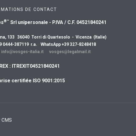
RMATIONS DE CONTACT
®™
es
Srl unipersonale - P.IVA / C.F. 04521840241
ma, 133 36040 Torri di Quartesolo - Vicenza (Italie)
39 0444-387119 r.a. WhatsApp +39 327-8248418
:
info@vosges-italia.it
vosges@legalmail.it
REX : ITREXIT04521840241
rise certifiée ISO 9001:2015
r CMS