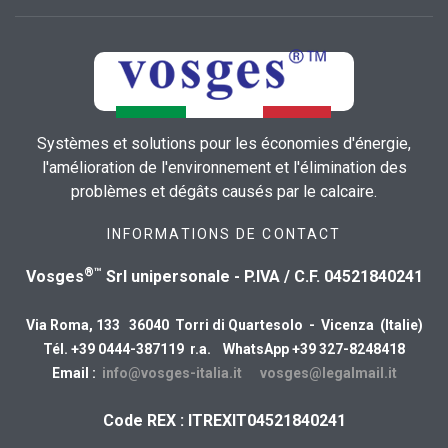
Systèmes et solutions pour les économies d'énergie,
l'amélioration de l'environnement et l'élimination des
problèmes et dégâts causés par le calcaire.
INFORMATIONS DE CONTACT
®™
Vosges
Srl unipersonale - P.IVA / C.F. 04521840241
Via Roma, 133 36040 Torri di Quartesolo - Vicenza (Italie)
Tél. +39 0444-387119 r.a. WhatsApp +39 327-8248418
Email :
info@vosges-italia.it
vosges@legalmail.it
Code REX : ITREXIT04521840241