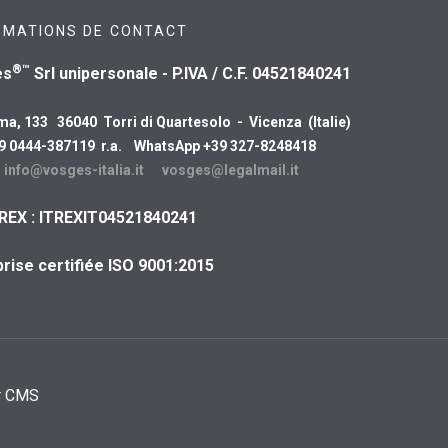
RMATIONS DE CONTACT
®™
es
Srl unipersonale - P.IVA / C.F. 04521840241
ma, 133 36040 Torri di Quartesolo - Vicenza (Italie)
39 0444-387119 r.a. WhatsApp +39 327-8248418
:
info@vosges-italia.it
vosges@legalmail.it
REX : ITREXIT04521840241
rise certifiée ISO 9001:2015
r CMS