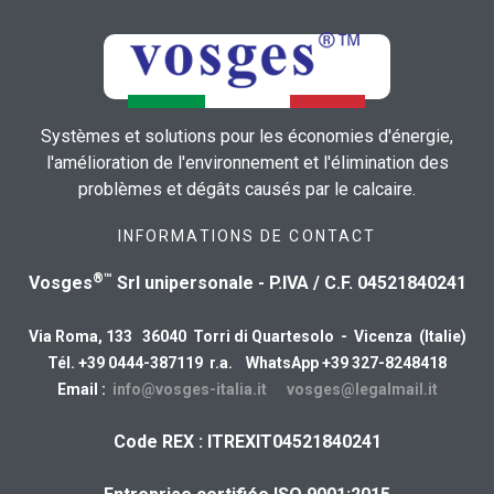
Systèmes et solutions pour les économies d'énergie,
l'amélioration de l'environnement et l'élimination des
problèmes et dégâts causés par le calcaire.
INFORMATIONS DE CONTACT
®™
Vosges
Srl unipersonale - P.IVA / C.F. 04521840241
Via Roma, 133 36040 Torri di Quartesolo - Vicenza (Italie)
Tél. +39 0444-387119 r.a. WhatsApp +39 327-8248418
Email :
info@vosges-italia.it
vosges@legalmail.it
Code REX : ITREXIT04521840241