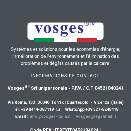
Systèmes et solutions pour les économies d'énergie,
l'amélioration de l'environnement et l'élimination des
problèmes et dégâts causés par le calcaire.
INFORMATIONS DE CONTACT
®™
Vosges
Srl unipersonale - P.IVA / C.F. 04521840241
Via Roma, 133 36040 Torri di Quartesolo - Vicenza (Italie)
Tél. +39 0444-387119 r.a. WhatsApp +39 327-8248418
Email :
info@vosges-italia.it
vosges@legalmail.it
Code REX : ITREXIT04521840241