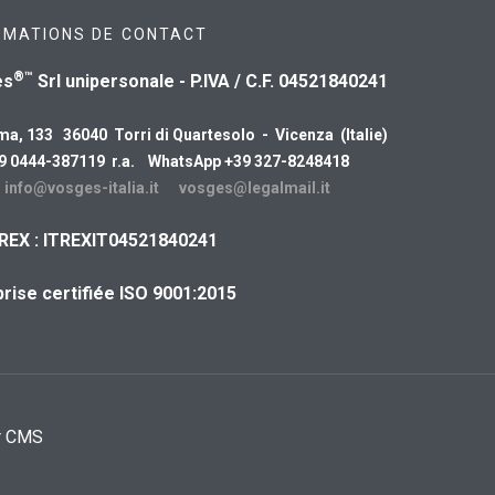
RMATIONS DE CONTACT
®™
es
Srl unipersonale - P.IVA / C.F. 04521840241
ma, 133 36040 Torri di Quartesolo - Vicenza (Italie)
39 0444-387119 r.a. WhatsApp +39 327-8248418
:
info@vosges-italia.it
vosges@legalmail.it
REX : ITREXIT04521840241
rise certifiée ISO 9001:2015
r CMS