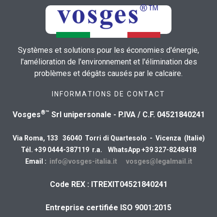
Systèmes et solutions pour les économies d'énergie,
l'amélioration de l'environnement et l'élimination des
problèmes et dégâts causés par le calcaire.
INFORMATIONS DE CONTACT
®™
Vosges
Srl unipersonale - P.IVA / C.F. 04521840241
Via Roma, 133 36040 Torri di Quartesolo - Vicenza (Italie)
Tél. +39 0444-387119 r.a. WhatsApp +39 327-8248418
Email :
info@vosges-italia.it
vosges@legalmail.it
Code REX : ITREXIT04521840241
Entreprise certifiée ISO 9001:2015