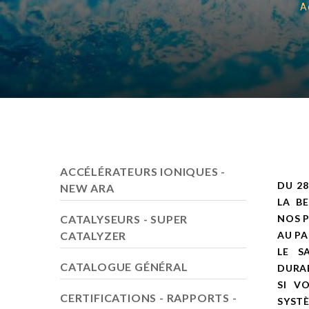
A
ACCÉLÉRATEURS IONIQUES -
DU 28
NEW ARA
LA B
CATALYSEURS - SUPER
NOS P
CATALYZER
AU PA
LE S
CATALOGUE GÉNÉRAL
DURAB
SI V
CERTIFICATIONS - RAPPORTS -
SYSTÈ