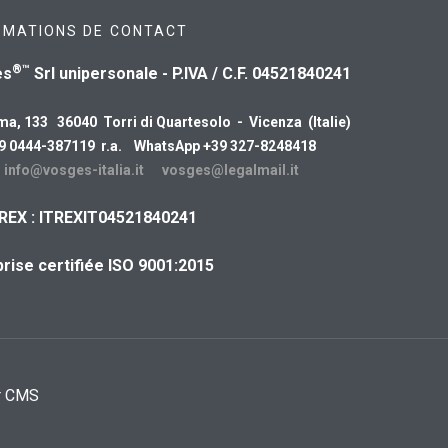
RMATIONS DE CONTACT
®™
es
Srl unipersonale - P.IVA / C.F. 04521840241
ma, 133 36040 Torri di Quartesolo - Vicenza (Italie)
39 0444-387119 r.a. WhatsApp +39 327-8248418
:
info@vosges-italia.it
vosges@legalmail.it
REX : ITREXIT04521840241
rise certifiée ISO 9001:2015
r CMS