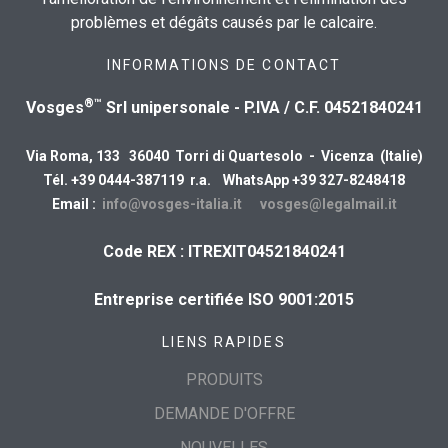
problèmes et dégâts causés par le calcaire.
INFORMATIONS DE CONTACT
®™
Vosges
Srl unipersonale - P.IVA / C.F. 04521840241
Via Roma, 133 36040 Torri di Quartesolo - Vicenza (Italie)
Tél. +39 0444-387119 r.a. WhatsApp +39 327-8248418
Email :
info@vosges-italia.it
vosges@legalmail.it
Code REX : ITREXIT04521840241
Entreprise certifiée ISO 9001:2015
LIENS RAPIDES
PRODUITS
DEMANDE D'OFFRE
NOUVELLES