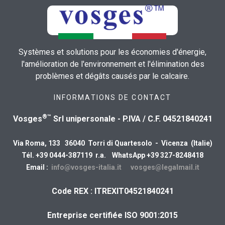
Systèmes et solutions pour les économies d'énergie,
l'amélioration de l'environnement et l'élimination des
problèmes et dégâts causés par le calcaire.
INFORMATIONS DE CONTACT
®™
Vosges
Srl unipersonale - P.IVA / C.F. 04521840241
Via Roma, 133 36040 Torri di Quartesolo - Vicenza (Italie)
Tél. +39 0444-387119 r.a. WhatsApp +39 327-8248418
Email :
info@vosges-italia.it
vosges@legalmail.it
Code REX : ITREXIT04521840241
Entreprise certifiée ISO 9001:2015