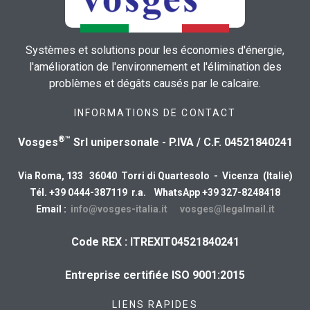
Systèmes et solutions pour les économies d'énergie,
l'amélioration de l'environnement et l'élimination des
problèmes et dégâts causés par le calcaire.
INFORMATIONS DE CONTACT
®™
Vosges
Srl unipersonale - P.IVA / C.F. 04521840241
Via Roma, 133 36040 Torri di Quartesolo - Vicenza (Italie)
Tél. +39 0444-387119 r.a. WhatsApp +39 327-8248418
Email :
info@vosges-italia.it
vosges@legalmail.it
Code REX : ITREXIT04521840241
Entreprise certifiée ISO 9001:2015
LIENS RAPIDES