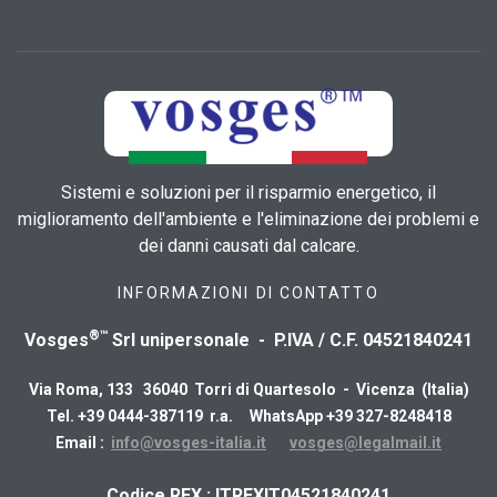
Sistemi e soluzioni per il risparmio energetico, il
miglioramento dell'ambiente e l'eliminazione dei problemi e
dei danni causati dal calcare.
INFORMAZIONI DI CONTATTO
®™
Vosges
Srl unipersonale - P.IVA / C.F. 04521840241
Via Roma, 133 36040 Torri di Quartesolo - Vicenza (Italia)
Tel. +39 0444-387119 r.a. WhatsApp +39 327-8248418
Email :
info@vosges-italia.it
vosges@legalmail.it
​Codice REX : ITREXIT04521840241