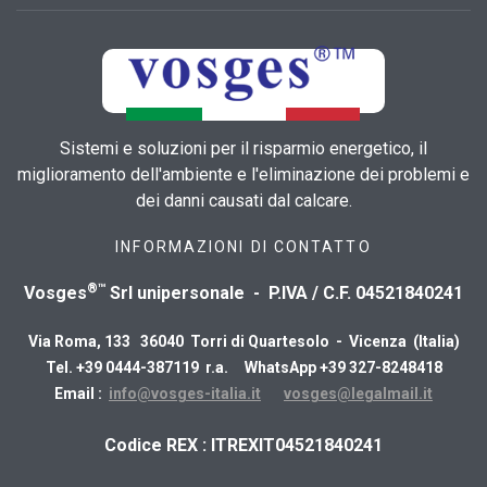
Sistemi e soluzioni per il risparmio energetico, il
miglioramento dell'ambiente e l'eliminazione dei problemi e
dei danni causati dal calcare.
INFORMAZIONI DI CONTATTO
®™
Vosges
Srl unipersonale - P.IVA / C.F. 04521840241
Via Roma, 133 36040 Torri di Quartesolo - Vicenza (Italia)
Tel. +39 0444-387119 r.a. WhatsApp +39 327-8248418
Email :
info@vosges-italia.it
vosges@legalmail.it
​Codice REX : ITREXIT04521840241