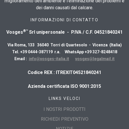
miglioramento dell'ambiente e l'eliminazione dei problemi e
dei danni causati dal calcare.
INFORMAZIONI DI CONTATTO
®™
Vosges
Srl unipersonale - P.IVA / C.F. 04521840241
Via Roma, 133 36040 Torri di Quartesolo - Vicenza (Italia)
Tel. +39 0444-387119 r.a. WhatsApp +39 327-8248418
Email :
info@vosges-italia.it
vosges@legalmail.it
​Codice REX : ITREXIT04521840241
Azienda certificata ISO 9001:2015
LINKS VELOCI
I NOSTRI PRODOTTI
RICHIEDI PREVENTIVO
NOTIZIE