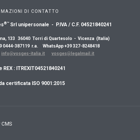
RMAZIONI DI CONTATTO
®™
es
Srl unipersonale - P.IVA / C.F. 04521840241
ma, 133 36040 Torri di Quartesolo - Vicenza (Italia)
39 0444-387119 r.a. WhatsApp +39 327-8248418
:
info@vosges-italia.it
vosges@legalmail.it
ce REX : ITREXIT04521840241
da certificata ISO 9001:2015
r CMS