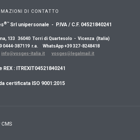
RMAZIONI DI CONTATTO
®™
es
Srl unipersonale - P.IVA / C.F. 04521840241
ma, 133 36040 Torri di Quartesolo - Vicenza (Italia)
39 0444-387119 r.a. WhatsApp +39 327-8248418
:
info@vosges-italia.it
vosges@legalmail.it
ce REX : ITREXIT04521840241
da certificata ISO 9001:2015
r CMS