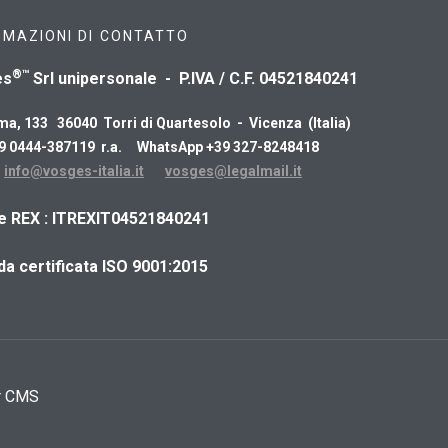
RMAZIONI DI CONTATTO
®™
es
Srl unipersonale - P.IVA / C.F. 04521840241
ma, 133 36040 Torri di Quartesolo - Vicenza (Italia)
39 0444-387119 r.a. WhatsApp +39 327-8248418
:
info@vosges-italia.it
vosges@legalmail.it
ce REX : ITREXIT04521840241
da certificata ISO 9001:2015
r CMS