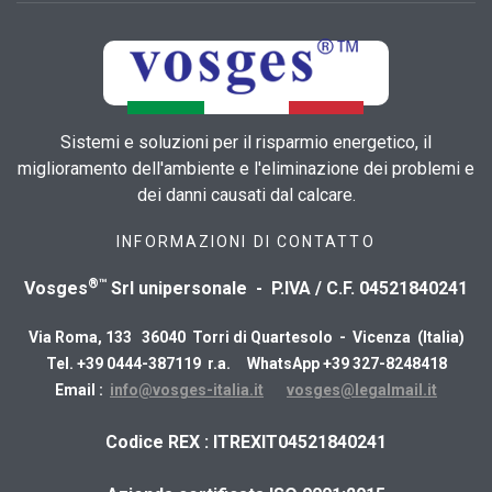
Sistemi e soluzioni per il risparmio energetico, il
miglioramento dell'ambiente e l'eliminazione dei problemi e
dei danni causati dal calcare.
INFORMAZIONI DI CONTATTO
®™
Vosges
Srl unipersonale - P.IVA / C.F. 04521840241
Via Roma, 133 36040 Torri di Quartesolo - Vicenza (Italia)
Tel. +39 0444-387119 r.a. WhatsApp +39 327-8248418
Email :
info@vosges-italia.it
vosges@legalmail.it
​Codice REX : ITREXIT04521840241