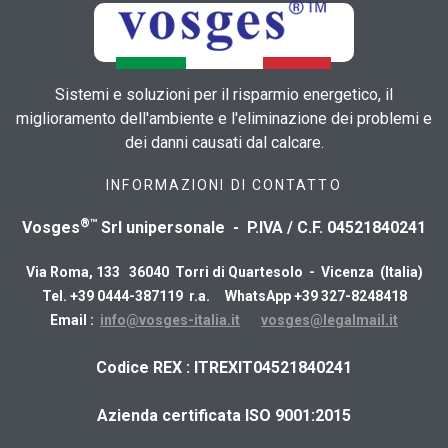
Sistemi e soluzioni per il risparmio energetico, il
miglioramento dell'ambiente e l'eliminazione dei problemi e
dei danni causati dal calcare.
INFORMAZIONI DI CONTATTO
®™
Vosges
Srl unipersonale - P.IVA / C.F. 04521840241
Via Roma, 133 36040 Torri di Quartesolo - Vicenza (Italia)
Tel. +39 0444-387119 r.a. WhatsApp +39 327-8248418
Email :
info@vosges-italia.it
vosges@legalmail.it
​Codice REX : ITREXIT04521840241
Azienda certificata ISO 9001:2015