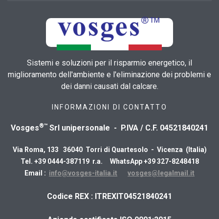
Sistemi e soluzioni per il risparmio energetico, il
miglioramento dell'ambiente e l'eliminazione dei problemi e
dei danni causati dal calcare.
INFORMAZIONI DI CONTATTO
®™
Vosges
Srl unipersonale - P.IVA / C.F. 04521840241
Via Roma, 133 36040 Torri di Quartesolo - Vicenza (Italia)
Tel. +39 0444-387119 r.a. WhatsApp +39 327-8248418
Email :
info@vosges-italia.it
vosges@legalmail.it
​Codice REX : ITREXIT04521840241