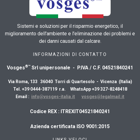
Sistemi e soluzioni per il risparmio energetico, il
miglioramento dell'ambiente e l'eliminazione dei problemi e
dei danni causati dal calcare.
INFORMAZIONI DI CONTATTO
®™
Vosges
Srl unipersonale - P.IVA / C.F. 04521840241
Via Roma, 133 36040 Torri di Quartesolo - Vicenza (Italia)
Tel. +39 0444-387119 r.a. WhatsApp +39 327-8248418
Email :
info@vosges-italia.it
vosges@legalmail.it
​Codice REX : ITREXIT04521840241
Azienda certificata ISO 9001:2015
LINKS VELOCI