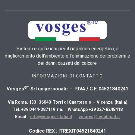
Sistemi e soluzioni per il risparmio energetico, il
miglioramento dell'ambiente e l'eliminazione dei problemi e
dei danni causati dal calcare.
INFORMAZIONI DI CONTATTO
®™
Vosges
Srl unipersonale - P.IVA / C.F. 04521840241
Via Roma, 133 36040 Torri di Quartesolo - Vicenza (Italia)
Tel. +39 0444-387119 r.a. WhatsApp +39 327-8248418
Email :
info@vosges-italia.it
vosges@legalmail.it
​Codice REX : ITREXIT04521840241