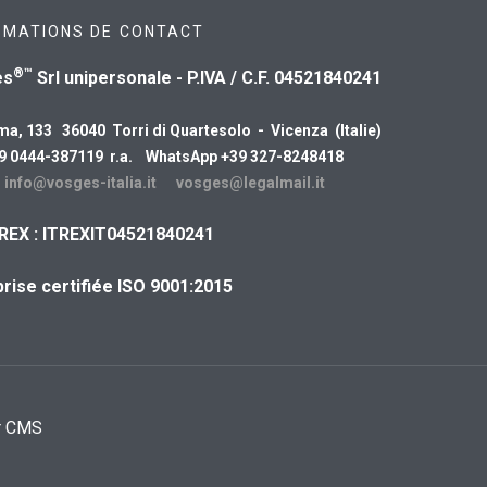
RMATIONS DE CONTACT
®™
es
Srl unipersonale - P.IVA / C.F. 04521840241
ma, 133 36040 Torri di Quartesolo - Vicenza (Italie)
39 0444-387119 r.a. WhatsApp +39 327-8248418
:
info@vosges-italia.it
vosges@legalmail.it
REX : ITREXIT04521840241
rise certifiée ISO 9001:2015
r CMS