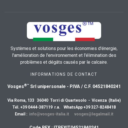
Systèmes et solutions pour les économies d'énergie,
l'amélioration de l'environnement et l'élimination des
problèmes et dégâts causés par le calcaire.
INFORMATIONS DE CONTACT
®™
Vosges
Srl unipersonale - P.IVA / C.F. 04521840241
Via Roma, 133 36040 Torri di Quartesolo - Vicenza (Italie)
Tél. +39 0444-387119 r.a. WhatsApp +39 327-8248418
Email :
info@vosges-italia.it
vosges@legalmail.it
Code REX : ITREXIT04521840241