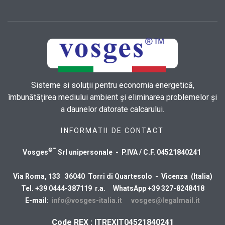
Sisteme si soluții pentru economia energetică,
îmbunătățirea mediului ambient și eliminarea problemelor și
a daunelor datorate calcarului.
INFORMATII DE CONTACT
®™
Vosges
Srl unipersonale - P.IVA / C.F. 04521840241
Via Roma, 133 36040 Torri di Quartesolo - Vicenza (Italia)
Tel. +39 0444-387119 r.a. WhatsApp +39 327-8248418
E-mail:
info@vosges-italia.it
vosges@legalmail.it
Code REX : ITREXIT04521840241