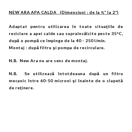
NEW ARA APA CALDA (Dimensiuni : de la ½” la 2”)
Adaptat pentru utilizarea în toate situaţiile de
reciclare a apei calde sau supraîncălzite peste 35°C,
după o pompă ce împinge de la 40 - 250 l/min.
Montaj : după filtru şi pompa de recirculare.
N.B. New Ara nu are sens de montaj.
N.B. Se utilizează întotdeauna după un filtru
mecanic între 60-50 microni şi înainte de o clapetă
de reţinere.