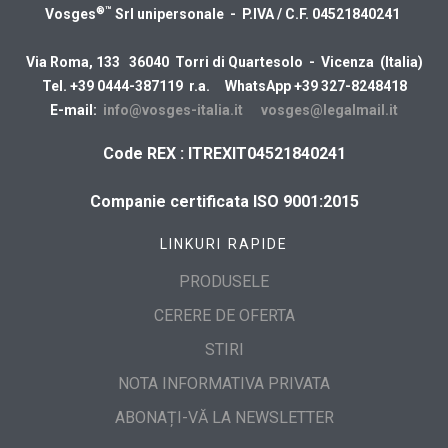
®™
Vosges
Srl unipersonale - P.IVA / C.F. 04521840241
Via Roma, 133 36040 Torri di Quartesolo - Vicenza (Italia)
Tel. +39 0444-387119 r.a. WhatsApp +39 327-8248418
E-mail:
info@vosges-italia.it
vosges@legalmail.it
Code REX : ITREXIT04521840241
Companie certificata ISO 9001:2015
LINKURI RAPIDE
PRODUSELE
CERERE DE OFERTA
STIRI
NOTA INFORMATIVA PRIVATA
ABONAȚI-VĂ LA NEWSLETTER