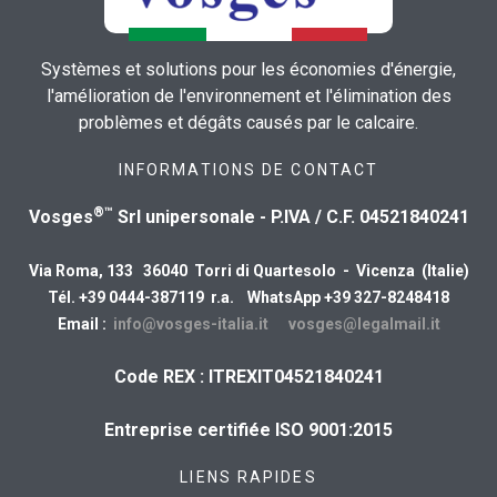
Systèmes et solutions pour les économies d'énergie,
l'amélioration de l'environnement et l'élimination des
problèmes et dégâts causés par le calcaire.
INFORMATIONS DE CONTACT
®™
Vosges
Srl unipersonale - P.IVA / C.F. 04521840241
Via Roma, 133 36040 Torri di Quartesolo - Vicenza (Italie)
Tél. +39 0444-387119 r.a. WhatsApp +39 327-8248418
Email :
info@vosges-italia.it
vosges@legalmail.it
Code REX : ITREXIT04521840241
Entreprise certifiée ISO 9001:2015
LIENS RAPIDES