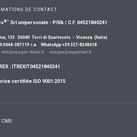
RMATIONS DE CONTACT
®™
es
Srl unipersonale - P.IVA / C.F. 04521840241
ma, 133 36040 Torri di Quartesolo - Vicenza (Italie)
39 0444-387119 r.a. WhatsApp +39 327-8248418
:
info@vosges-italia.it
vosges@legalmail.it
REX : ITREXIT04521840241
rise certifiée ISO 9001:2015
r CMS