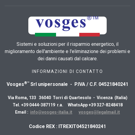
Sistemi e soluzioni per il risparmio energetico, il
miglioramento dell'ambiente e l'eliminazione dei problemi e
dei danni causati dal calcare.
INFORMAZIONI DI CONTATTO
®™
Vosges
Srl unipersonale - P.IVA / C.F. 04521840241
Via Roma, 133 36040 Torri di Quartesolo - Vicenza (Italia)
Tel. +39 0444-387119 r.a. WhatsApp +39 327-8248418
Email :
info@vosges-italia.it
vosges@legalmail.it
​Codice REX : ITREXIT04521840241