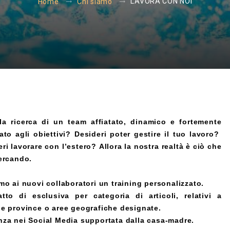
LAVORA CON NOI
Home
Chi siamo
lla ricerca di un team affiatato, dinamico e fortemente
ato agli obiettivi? Desideri poter gestire il tuo lavoro?
ri lavorare con l’estero? Allora la nostra realtà è ciò che
cercando.
mo ai nuovi collaboratori un training personalizzato.
atto di esclusiva per categoria di articoli, relativi a
le province o aree geografiche designate.
nza nei Social Media supportata dalla casa-madre.