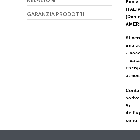
Posiz
ITALI
GARANZIA PRODOTTI
(Dani
AMER
Si ce
una zo
-
acce
- cat
energ
atmos
Conta
scrive
Vi r
dell'o
serio,