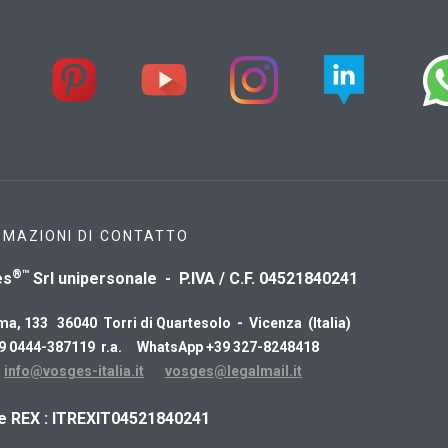
RMAZIONI DI CONTATTO
®™
es
Srl unipersonale - P.IVA / C.F. 04521840241
ma, 133 36040 Torri di Quartesolo - Vicenza (Italia)
39 0444-387119 r.a. WhatsApp +39 327-8248418
:
info@vosges-italia.it
vosges@legalmail.it
ce REX : ITREXIT04521840241