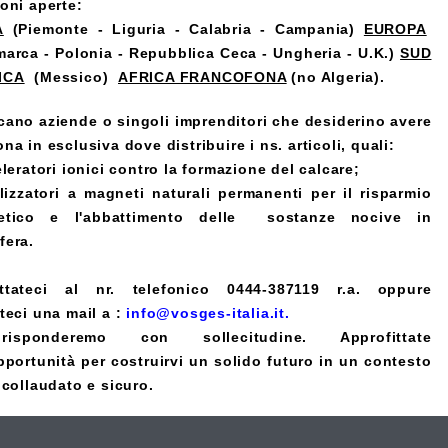
ioni aperte:
A
(Piemonte - Liguria - Calabria - Campania)
EUROPA
marca - Polonia - Repubblica Ceca - Ungheria - U.K.)
SUD
ICA
(Messico)
AFRICA FRANCOFONA
(no Algeria).
rcano aziende o singoli imprenditori che desiderino avere
na in esclusiva dove distribuire i ns. articoli, quali:
leratori ionici contro la formazione del calcare;
alizzatori a magneti naturali permanenti per il risparmio
etico e l'abbattimento delle sostanze nocive in
fera.
ttateci al nr. telefonico 0444-387119 r.a. oppure
teci una mail a :
info@vosges-italia.it
.
isponderemo con sollecitudine. Approfittate
pportunità per costruirvi un solido futuro in un contesto
 collaudato e sicuro.