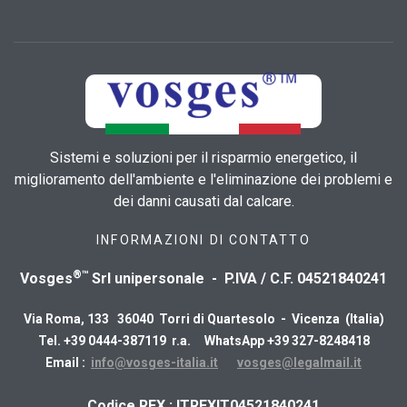
Sistemi e soluzioni per il risparmio energetico, il
miglioramento dell'ambiente e l'eliminazione dei problemi e
dei danni causati dal calcare.
INFORMAZIONI DI CONTATTO
®™
Vosges
Srl unipersonale - P.IVA / C.F. 04521840241
Via Roma, 133 36040 Torri di Quartesolo - Vicenza (Italia)
Tel. +39 0444-387119 r.a. WhatsApp +39 327-8248418
Email :
info@vosges-italia.it
vosges@legalmail.it
​Codice REX : ITREXIT04521840241