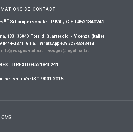
RMATIONS DE CONTACT
®™
es
Srl unipersonale - P.IVA / C.F. 04521840241
ma, 133 36040 Torri di Quartesolo - Vicenza (Italie)
39 0444-387119 r.a. WhatsApp +39 327-8248418
:
info@vosges-italia.it
vosges@legalmail.it
REX : ITREXIT04521840241
rise certifiée ISO 9001:2015
r CMS