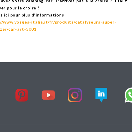
vec votre camping-car. T'arrives pas à le croire ? Il faut
yer pour le croire !
z ici pour plus d'informations :
//www.vosges-italia.it/fr/produits/catalyseurs-super-
yzer/car-art-3001