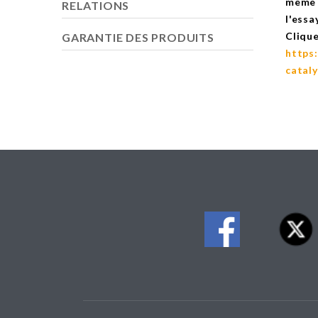
même a
RELATIONS
l'essa
Clique
GARANTIE DES PRODUITS
https:
catal