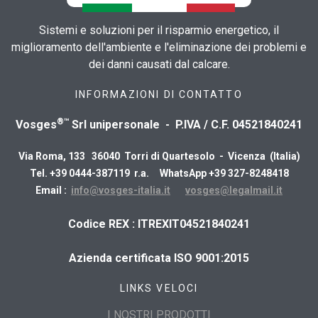
Sistemi e soluzioni per il risparmio energetico, il
miglioramento dell'ambiente e l'eliminazione dei problemi e
dei danni causati dal calcare.
INFORMAZIONI DI CONTATTO
®™
Vosges
Srl unipersonale - P.IVA / C.F. 04521840241
Via Roma, 133 36040 Torri di Quartesolo - Vicenza (Italia)
Tel. +39 0444-387119 r.a. WhatsApp +39 327-8248418
Email :
info@vosges-italia.it
vosges@legalmail.it
​Codice REX : ITREXIT04521840241
Azienda certificata ISO 9001:2015
LINKS VELOCI
I NOSTRI PRODOTTI