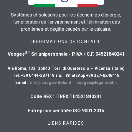
Systèmes et solutions pour les économies d'énergie,
l'amélioration de l'environnement et l'élimination des
problèmes et dégâts causés par le calcaire.
INFORMATIONS DE CONTACT
®™
Vosges
Srl unipersonale - P.IVA / C.F. 04521840241
Via Roma, 133 36040 Torri di Quartesolo - Vicenza (Italie)
Tél. +39 0444-387119 r.a. WhatsApp +39 327-8248418
Email :
info@vosges-italia.it
vosges@legalmail.it
Code REX : ITREXIT04521840241
Entreprise certifiée ISO 9001:2015
LIENS RAPIDES