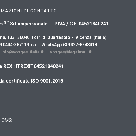
RMAZIONI DI CONTATTO
®™
es
Srl unipersonale - P.IVA / C.F. 04521840241
ma, 133 36040 Torri di Quartesolo - Vicenza (Italia)
39 0444-387119 r.a. WhatsApp +39 327-8248418
:
info@vosges-italia.it
vosges@legalmail.it
ce REX : ITREXIT04521840241
da certificata ISO 9001:2015
r CMS