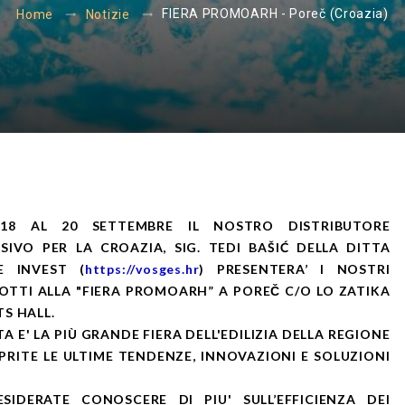
FIERA PROMOARH - Poreč (Croazia)
Home
Notizie
18 AL 20 SETTEMBRE IL NOSTRO DISTRIBUTORE
SIVO PER LA CROAZIA, SIG. TEDI BAŠIĆ DELLA DITTA
E INVEST (
https://vosges.hr
) PRESENTERA’ I NOSTRI
TTI ALLA "FIERA PROMOARH” A POREČ C/O LO ZATIKA
S HALL.
A E' LA PIÙ GRANDE FIERA DELL'EDILIZIA DELLA REGIONE
PRITE LE ULTIME TENDENZE, INNOVAZIONI E SOLUZIONI
ESIDERATE CONOSCERE DI PIU' SULL’EFFICIENZA DEI