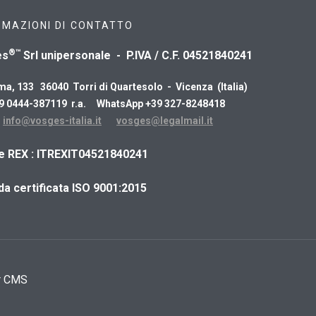
RMAZIONI DI CONTATTO
®™
es
Srl unipersonale - P.IVA / C.F. 04521840241
ma, 133 36040 Torri di Quartesolo - Vicenza (Italia)
39 0444-387119 r.a. WhatsApp +39 327-8248418
:
info@vosges-italia.it
vosges@legalmail.it
ce REX : ITREXIT04521840241
da certificata ISO 9001:2015
r CMS