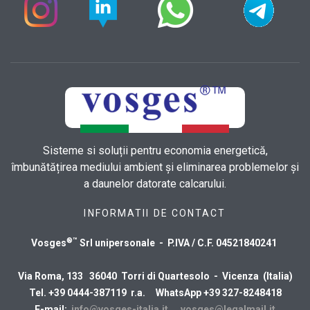
Sisteme si soluții pentru economia energetică,
îmbunătățirea mediului ambient și eliminarea problemelor și
a daunelor datorate calcarului.
INFORMATII DE CONTACT
®™
Vosges
Srl unipersonale - P.IVA / C.F. 04521840241
Via Roma, 133 36040 Torri di Quartesolo - Vicenza (Italia)
Tel. +39 0444-387119 r.a. WhatsApp +39 327-8248418
E-mail:
info@vosges-italia.it
vosges@legalmail.it