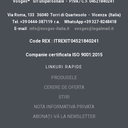
®™
Vosges
Srl unipersonale - P.IVA / C.F. 04521840241
Via Roma, 133 36040 Torri di Quartesolo - Vicenza (Italia)
Tel. +39 0444-387119 r.a. WhatsApp +39 327-8248418
E-mail:
info@vosges-italia.it
vosges@legalmail.it
Code REX : ITREXIT04521840241
Companie certificata ISO 9001:2015
LINKURI RAPIDE
PRODUSELE
CERERE DE OFERTA
STIRI
NOTA INFORMATIVA PRIVATA
ABONAȚI-VĂ LA NEWSLETTER