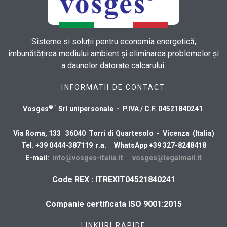
Sisteme si soluții pentru economia energetică,
îmbunătățirea mediului ambient și eliminarea problemelor și
a daunelor datorate calcarului.
INFORMATII DE CONTACT
®™
Vosges
Srl unipersonale - P.IVA / C.F. 04521840241
Via Roma, 133 36040 Torri di Quartesolo - Vicenza (Italia)
Tel. +39 0444-387119 r.a. WhatsApp +39 327-8248418
E-mail:
info@vosges-italia.it
vosges@legalmail.it
Code REX : ITREXIT04521840241
Companie certificata ISO 9001:2015
LINKURI RAPIDE