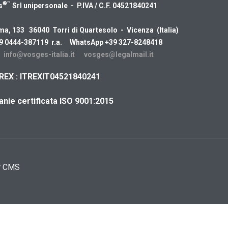
®™
s
Srl unipersonale - P.IVA / C.F. 04521840241
ma, 133 36040 Torri di Quartesolo - Vicenza (Italia)
39 0444-387119 r.a. WhatsApp +39 327-8248418
:
info@vosges-italia.it
vosges@legalmail.it
REX : ITREXIT04521840241
nie certificata ISO 9001:2015
r CMS