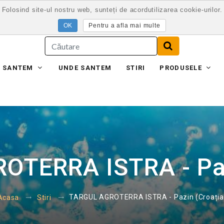
Folosind site-ul nostru web, sunteți de acordutilizarea cookie-urilor.
Pentru a afla mai multe
E SANTEM
UNDE SANTEM
STIRI
PRODUSELE
TERRA ISTRA - Paz
TARGUL AGROTERRA ISTRA - Pazin (Croația
Acasa
Stiri