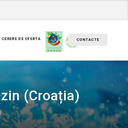
CERERE DE OFERTA
RO
CONTACTE
in (Croația)
)