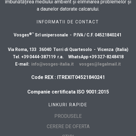
îmbunătățirea mediului ambient și eliminarea problemelor și
a daunelor datorate calcarului.
INFORMATII DE CONTACT
®™
Vosges
Srl unipersonale - P.IVA / C.F. 04521840241
Via Roma, 133 36040 Torri di Quartesolo - Vicenza (Italia)
Tel. +39 0444-387119 r.a. WhatsApp +39 327-8248418
E-mail:
info@vosges-italia.it
vosges@legalmail.it
Code REX : ITREXIT04521840241
Companie certificata ISO 9001:2015
LINKURI RAPIDE
PRODUSELE
CERERE DE OFERTA